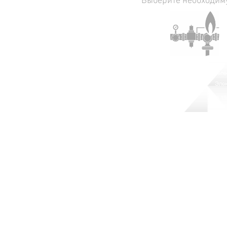
Выберите необходиму
Вся информация на сайте носит справочный характер и не является
Теле
публичной офертой, определяемой положениями Статьи 437 ГК РФ.
Элек
Использование материалов сайта без разрешения
владельца
запрещено и будет преследоваться по закону.
© 1
Инже