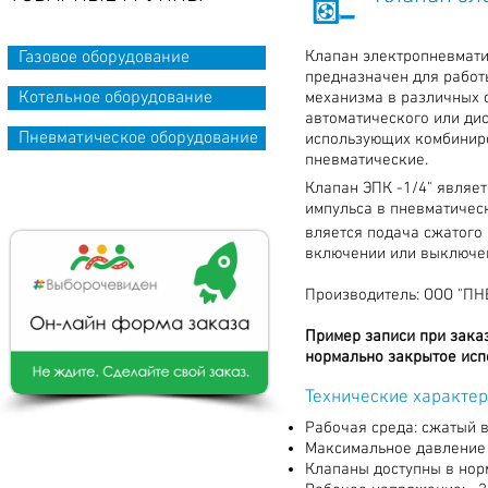
Газовое оборудование
Клапан
электропневмати
предназначен для работ
Котельное оборудование
механизма в различных 
автоматического или ди
Пневматическое оборудование
использующих комбиниро
пневматические.
Клапан ЭПК -1/4" являе
импульса в пневматичес
вляется подача сжатого
включении или выключен
Производитель: ООО "П
Пример записи при зака
нормально закрытое испо
Технические характер
Рабочая среда: сжатый в
Максимальное давление с
Клапаны доступны в нор