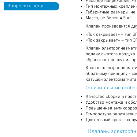
Рабочее напряжение: ~22
Запросить цену
Тип монтажных креплений
Габаритные размеры, не
Масса, не более 4,5 кг.
Клапан производится дв
«Ток открывает» – тип Э
«Ток закрывает» – тип ЭП
Клапан
электропневмат
подачу сжатого воздуха
сбрасывает воздух из п
Клапан
электропневмат
обратному принципу - с
катушки электромагнита
Отличительные особ
Качество сборки и прост
Удобство монтажа и обс
Повышенная антикорроз
Температура окружающего
Длительный срок эксплу
Клапаны электропне